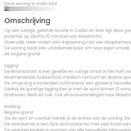
Deze woning is onder bod
Previous
Omschrijving
Op een rustige, geliefde locatie in Cadier en Keer ligt deze
potentie, op slechts 10 minuten van Maastricht!
Sfeervolle twee-onder-een-kapwoning met vier slaapkamers,
De woning biedt een uitstekende basis om naar eigen smaak 
de begane grond.
Ligging
De Beatrixstraat is een gewilde en rustige straat in het hart v
bloemenwinkel, basisschool, medisch centrum en diverse sportf
De omgeving is bovendien schitterend: een glooiend heuvella
Dankzij de gunstige ligging ben je met de auto binnen 10 minu
Eindhoven, Aken en Luik. Ook de busverbindingen naar Maastric
Indeling
Begane grond
Via de oprit en voortuin bereik je de entree van de woning. D
De woonkamer is een fijne doorzonkamer met veel lichtinval e
De gesloten keuken is voorzien van alle benodigde inbouwapp