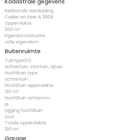
Kadastrale gegevens
Kadastrale aanduiding
Cadier en Keer A 2908
Oppervlakte
260 m²
Eigendomssituatie
volle eigendom
Buitenruimte
Tuintype(n)
achtertuin, voortuin, zijtuin
Hoofdtuin type
achtertuin
Hoofdtuin oppervlakte
120 m²
Hoofdtuin achterom
ja
Ligging hoofdtuin
oost
Totale oppervlakte
190 m²
Garage