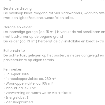
Eerste verdieping
De overloop biedt toegang tot vier slaapkamers, waarvan twee 
met een ligbad/douche, wastafel en toilet.
Garage en kelder
De inpandige garage (ca. 15 m²) is vanuit de hal bereikbaar
met badkamer op de begane grond.
De kelder (ca. 13 m²) herbergt de cv-installatie en biedt extra
Buitenruimte
De achtertuin, gelegen op het oosten, is netjes aangelegd en
parkeerruimte op eigen terrein.
Kenmerken
• Bouwjaar: 1965
• Perceeloppervlakte: ca. 260 m²
• Woonoppervlakte: ca. 105 m²
• Inhoud: ca. 420 m³
• Verwarming en warm water via HR-ketel
• Energielabel: E
• Vier slaapkamers