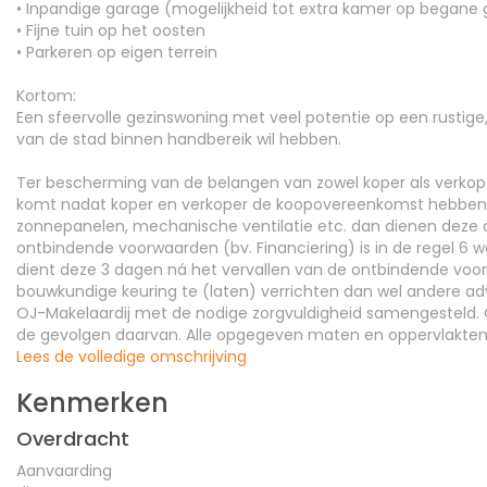
• Inpandige garage (mogelijkheid tot extra kamer op begane 
• Fijne tuin op het oosten
• Parkeren op eigen terrein
Kortom:
Een sfeervolle gezinswoning met veel potentie op een rustige, 
van de stad binnen handbereik wil hebben.
Ter bescherming van de belangen van zowel koper als verkope
komt nadat koper en verkoper de koopovereenkomst hebben getek
zonnepanelen, mechanische ventilatie etc. dan dienen dez
ontbindende voorwaarden (bv. Financiering) is in de regel 
dient deze 3 dagen ná het vervallen van de ontbindende voorw
bouwkundige keuring te (laten) verrichten dan wel andere adv
OJ-Makelaardij met de nodige zorgvuldigheid samengesteld. On
de gevolgen daarvan. Alle opgegeven maten en oppervlakten zi
Lees de volledige omschrijving
Kenmerken
Overdracht
Aanvaarding