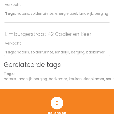
verkocht
Tags:
notaris
,
zolderruimte
,
energielabel
,
landelijk
,
berging
Limburgerstraat 42 Cadier en Keer
verkocht
Tags:
notaris
,
zolderruimte
,
landelijk
,
berging
,
badkamer
Gerelateerde tags
Tags:
notaris
,
landelijk
,
berging
,
badkamer
,
keuken
,
slaapkamer
,
sout
Bel ons op